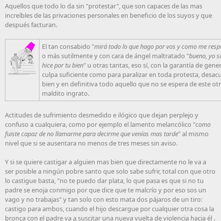
Aquellos que todo lo da sin "protestar", que son capaces de las mas
increíbles de las privaciones personales en beneficio de los suyos y que
después facturan.
El tan consabido "
mirá todo lo que hago por vos y como me res
o más sutilmente y con cara de ángel maltratado "
bueno, yo so
hice por tu bien
" u otras tantas, eso sí, con la garantía de gener
culpa suficiente como para paralizar en toda protesta, desac
bien y en definitiva todo aquello que no se espera de este ot
maldito ingrato.
Actitudes de sufrimiento desmedido e ilógico que dejan perplejo y
confuso a cualquiera, como por ejemplo el lamento melancólico "
como
fuiste capaz de no llamarme para decirme que venías mas tarde
" al mismo
nivel que si se ausentara no menos de tres meses sin aviso.
Y si se quiere castigar a alguien mas bien que directamente no le va a
ser posible a ningún pobre santo que solo sabe sufrir, total con que otro
lo castigue basta, "no te puedo dar plata, lo que pasa es que si no tu
padre se enoja conmigo por que dice que te malcrío y por eso sos un
vago y no trabajas" y tan solo con esto mata dos pájaros de un tiro:
castigo para ambos, cuando el hijo descargue por cualquier otra cosa la
bronca con el padre va a suscitar una nueva vuelta de violencia hacia él .