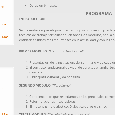
Duración 6 meses.
re
PROGRAMA
INTRODUCCIÓN
ctica
Se presentará el paradigma integrador y su concreción práctica
técnicas de trabajo; articulando, en todos los módulos, con la p
Más
entidades clínicas más recurrentes en la actualidad y con las ne
PRIMER MODULO
: “
El contrato fundacional”
Presentación de la institución, del seminario y de cada u
El contrato fundacional de vida, de pareja, de familia, t
convoca.
Bibliografía general y de consulta.
SEGUNDO MODULO: “
Paradigma”
 o
Conocimientos que rescatamos de las principales corrien
Reformulaciones integradoras.
El materialismo dialéctico. Dialéctica del psiquismo.
Más
TERCER MODULO: “
Lo saludable y lo patológico”