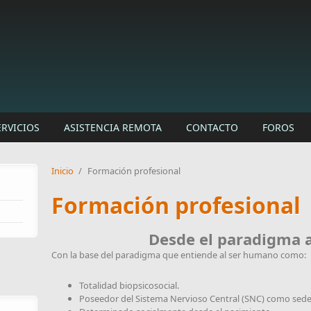
ERVICIOS
ASISTENCIA REMOTA
CONTACTO
FOROS
Inicio
/
Formación profesional
Formación profesional
Desde el paradigma a 
Con la base del paradigma que entiende al ser humano como:
Totalidad biopsicosocial.
Poseedor del Sistema Nervioso Central (SNC) como sede