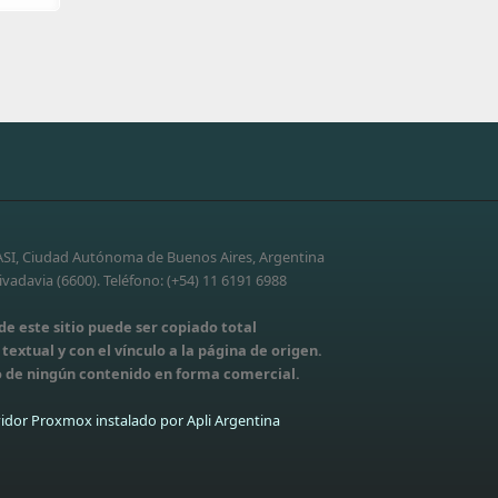
-ASI, Ciudad Autónoma de Buenos Aires, Argentina
vadavia (6600). Teléfono: (+54) 11 6191 6988
e este sitio puede ser copiado total
extual y con el vínculo a la página de origen.
 de ningún contenido en forma comercial.
idor Proxmox instalado por Apli Argentina