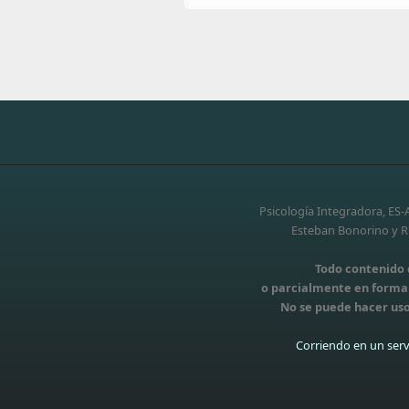
Psicología Integradora, ES
Esteban Bonorino y Ri
Todo contenido d
o parcialmente en forma t
No se puede hacer uso
Corriendo en un serv