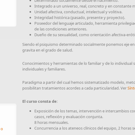
Determinado socialmente desde el nacimiento.
Integrado a un universo, real, concreto y en constante 
Unidad afectiva, conductual, intelectual y volitiva.
Integridad histórica (pasado, presente y proyecto).
Poseedor del lenguaje articulado, herramienta privilegi
de las condiciones anteriores.
Dueño de su sexualidad, como orientación afectiva-erótic
Siendo el psiquismo determinado socialmente ponemos eje en la
gravita en el grado de salud.
Conocimientos y herramientas de lo familiar y de lo individual 
individuales y familiares.
Paradigma a partir del cual h
emos sistematizado modelo, metodo
posibilitan tratamientos acordes a cada particularidad.
Ver
Sínt
El curso consta de
:
Exposición de los temas, intervención e intercambios co
casos, reflexión y evaluación conjunta.
8 horas mensuales.
Concurrencia a los ateneos clínicos del equipo, 2 horas 
 o