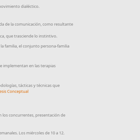
movimiento dialéctico.
ada de la comunicación, como resultante
a, que trasciende lo instintivo.
 familia, el conjunto persona-familia
se implementan en las terapias
logías, tácticas y técnicas que
esis Conceptual
n los concurrentes, presentación de
semanales. Los miércoles de 10 a 12.