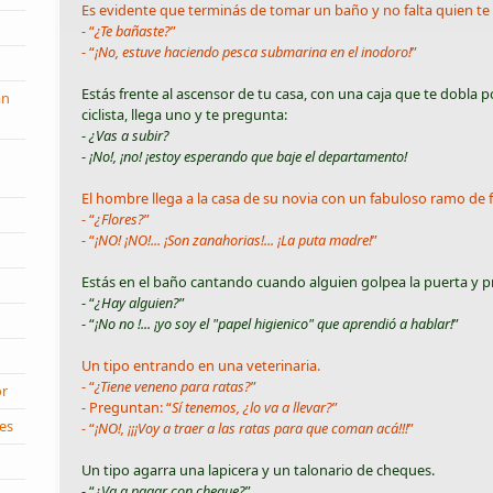
Es evidente que terminás de tomar un baño y no falta quien te 
- “
¿Te bañaste?
”
- “
¡No, estuve haciendo pesca submarina en el inodoro!
”
Estás frente al ascensor de tu casa, con una caja que te dobla
an
ciclista, llega uno y te pregunta:
-
¿Vas a subir?
-
¡No!, ¡no! ¡estoy esperando que baje el departamento!
El hombre llega a la casa de su novia con un fabuloso ramo de flo
- “
¿Flores?
”
- “
¡NO! ¡NO!... ¡Son zanahorias!... ¡La puta madre!
”
Estás en el baño cantando cuando alguien golpea la puerta y p
- “
¿Hay alguien?
”
- “
¡No no !... ¡yo soy el "papel higienico" que aprendió a hablar!
”
Un tipo entrando en una veterinaria.
- “
¿Tiene veneno para ratas?
”
or
- Preguntan: “
Sí tenemos, ¿lo va a llevar?
”
es
- “
¡NO!, ¡¡¡Voy a traer a las ratas para que coman acá!!!
”
Un tipo agarra una lapicera y un talonario de cheques.
- “
¿Va a pagar con cheque?
”