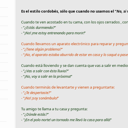
Es el estilo cordobés, sólo que cuando no usamos el “
No, si 
Cuando te ven acostado en tu cama, con los ojos cerrados , con
- “
¿Estás durmiendo?
”
- “
¡No! ¡me estoy entrenando para morir!
”
Cuando llevamos un aparato electrónico para reparar y pregun
- “
¿Tiene algún problema?
”
- “
¡No, el aparato estaba aburrido de estar en casa y lo saqué a pase
Cuando está lloviendo y se dan cuenta que vas a salir en medio
- “
¿Vas a salir con ésta lluvia?
”
- “
¡No, voy a salir en la próxima!
”
Cuando terminás de levantarte y vienen a preguntarte:
- “
¿Te despertaste?
”
- “
¡No! ¡soy sonámbulo!
”
Tu amigo te llama a tu casa y pregunta:
- “
¿Dónde estás?
”
-
"¡En el polo norte! un tornado me llevó la casa para allá!
"