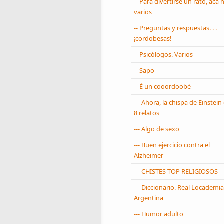
-- Para divertirse un rato, acá 
varios
-- Preguntas y respuestas. . .
¡cordobesas!
-- Psicólogos. Varios
-- Sapo
-- É un cooordoobé
--- Ahora, la chispa de Einstein
8 relatos
--- Algo de sexo
--- Buen ejercicio contra el
Alzheimer
--- CHISTES TOP RELIGIOSOS
--- Diccionario. Real Locademia
Argentina
--- Humor adulto