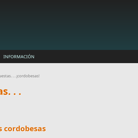
INFORMACIÓN
estas. . . ¡cordobesas!
. . .
s cordobesas