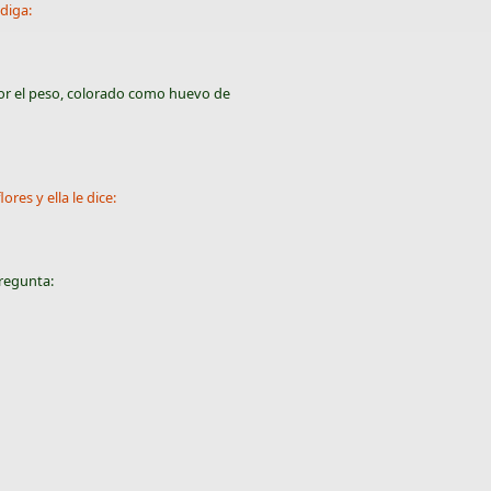
diga:
 por el peso, colorado como huevo de
res y ella le dice:
regunta: