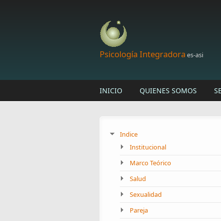
Skip to main content
Psicología Integradora
es-asi
INICIO
QUIENES SOMOS
S
Indice
Institucional
Marco Teórico
Salud
Sexualidad
Pareja