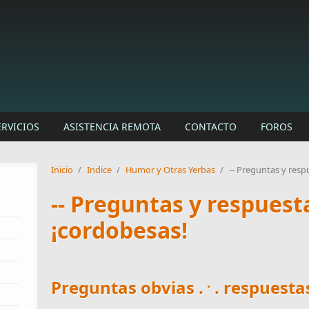
ERVICIOS
ASISTENCIA REMOTA
CONTACTO
FOROS
Inicio
/
Indice
/
Humor y Otras Yerbas
/
-- Preguntas y respu
-- Preguntas y respuestas
¡cordobesas!
.
Preguntas obvias .
. respuesta