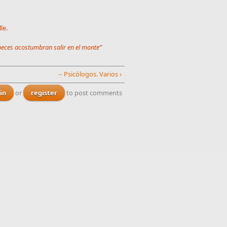
le.
s peces acostumbran salir en el monte”
-- Psicólogos. Varios ›
in
or
register
to post comments