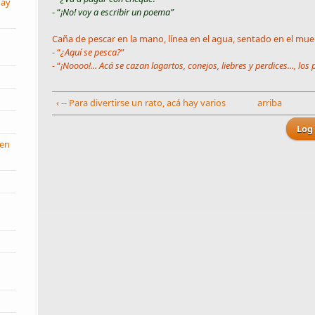
hay
- “
¡No! voy a escribir un poema”
Caña de pescar en la mano, línea en el agua, sentado en el muel
- “
¿Aquí se pesca?
”
- “
¡Noooo!... Acá se cazan lagartos, conejos, liebres y perdices..., lo
‹ -- Para divertirse un rato, acá hay varios
arriba
Log 
 en