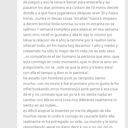
de juegos y eso le tenia k llamar para enterarla y asi
pazaron los dias primero era custion de 10 mints. decirle
donde y a que hora jugariamos despues eran 30 y hasta
horas...nunka m decias cosas "xtrañas" hasta k empexo
a decirm bonita! linda sonrisa..tu vox m encanta no se
salimos 1 semana completa para platicar en esa semana
senti otro nivel! m gustaba y ella m dijo lo mismo (yo
tenia la relacion de 4 añs) la termine por k realmn keria
ofrecerl todo..en fin hasta hoy llevamos 1 año y medio y
creeemelo ha sido lo mejor de mi vida..no es solo sexo
...ni compañia es el ser humano la persona que amo .que
esta conmigo en todo momento..que m dice te amo sin
preguntarlo..no se ..solo se que la amo y k kiero estar
con ella el tiempo q dios m lo permita!..
he estado con hombres pork yo tampoko siento
mucho...con mi novio k fue el primero yno m gusto le fui
infiel buskando otros hombres(2) pork pense k era cosa
de el y no constate que soi yo la k no siente nada! en
cambio con ella es otra cosa mui diferente realmente m
siento en las nubes...
es dificil aceptar lo ksientes yo me he alejado de ella
muchas veces lo uniko k consigo es causarle daño ella
realmente m ha entregado su vida...su mundo y le estoi
repondiendo iwual no kiero decir k soi o no soi..no m