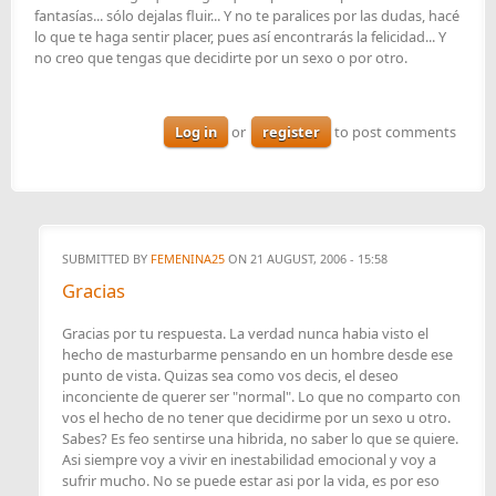
fantasías... sólo dejalas fluir... Y no te paralices por las dudas, hacé
lo que te haga sentir placer, pues así encontrarás la felicidad... Y
no creo que tengas que decidirte por un sexo o por otro.
Log in
or
register
to post comments
SUBMITTED BY
FEMENINA25
ON 21 AUGUST, 2006 - 15:58
Gracias
Gracias por tu respuesta. La verdad nunca habia visto el
hecho de masturbarme pensando en un hombre desde ese
punto de vista. Quizas sea como vos decis, el deseo
inconciente de querer ser "normal". Lo que no comparto con
vos el hecho de no tener que decidirme por un sexo u otro.
Sabes? Es feo sentirse una hibrida, no saber lo que se quiere.
Asi siempre voy a vivir en inestabilidad emocional y voy a
sufrir mucho. No se puede estar asi por la vida, es por eso