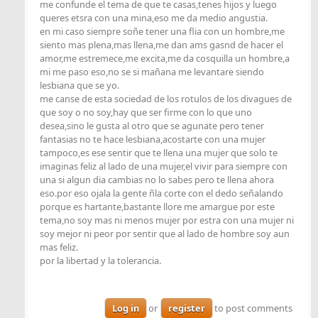
me confunde el tema de que te casas,tenes hijos y luego
queres etsra con una mina,eso me da medio angustia.
en mi caso siempre soñe tener una flia con un hombre,me
siento mas plena,mas llena,me dan ams gasnd de hacer el
amor,me estremece,me excita,me da cosquilla un hombre,a
mi me paso eso,no se si mañana me levantare siendo
lesbiana que se yo.
me canse de esta sociedad de los rotulos de los divagues de
que soy o no soy,hay que ser firme con lo que uno
desea,sino le gusta al otro que se agunate pero tener
fantasias no te hace lesbiana,acostarte con una mujer
tampoco,es ese sentir que te llena una mujer que solo te
imaginas feliz al lado de una mujer,el vivir para siempre con
una si algun dia cambias no lo sabes pero te llena ahora
eso.por eso ojala la gente ñla corte con el dedo señalando
porque es hartante,bastante llore me amargue por este
tema,no soy mas ni menos mujer por estra con una mujer ni
soy mejor ni peor por sentir que al lado de hombre soy aun
mas feliz.
por la libertad y la tolerancia.
Log in
or
register
to post comments