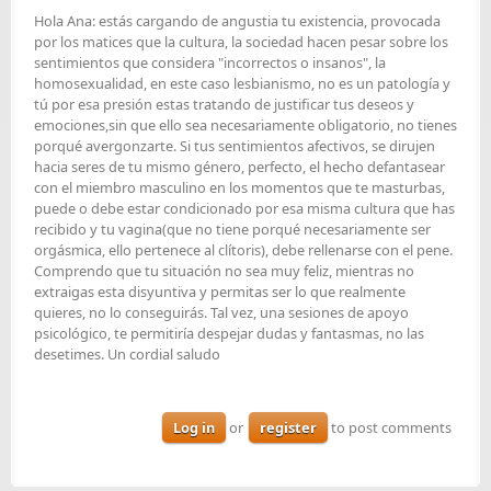
Hola Ana: estás cargando de angustia tu existencia, provocada
por los matices que la cultura, la sociedad hacen pesar sobre los
sentimientos que considera "incorrectos o insanos", la
homosexualidad, en este caso lesbianismo, no es un patología y
tú por esa presión estas tratando de justificar tus deseos y
emociones,sin que ello sea necesariamente obligatorio, no tienes
porqué avergonzarte. Si tus sentimientos afectivos, se dirujen
hacia seres de tu mismo género, perfecto, el hecho defantasear
con el miembro masculino en los momentos que te masturbas,
puede o debe estar condicionado por esa misma cultura que has
recibido y tu vagina(que no tiene porqué necesariamente ser
orgásmica, ello pertenece al clítoris), debe rellenarse con el pene.
Comprendo que tu situación no sea muy feliz, mientras no
extraigas esta disyuntiva y permitas ser lo que realmente
quieres, no lo conseguirás. Tal vez, una sesiones de apoyo
psicológico, te permitiría despejar dudas y fantasmas, no las
desetimes. Un cordial saludo
Log in
or
register
to post comments