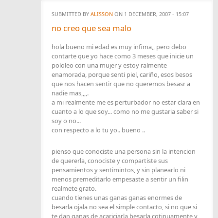
SUBMITTED BY
ALISSON
ON 1 DECEMBER, 2007 - 15:07
no creo que sea malo
hola bueno mi edad es muy infima,, pero debo
contarte que yo hace como 3 meses que inicie un
pololeo con una mujer y estoy ralmente
enamorada, porque senti piel, cariño, esos besos
que nos hacen sentir que no queremos besasr a
nadie mas,,,,.
a mi realmente me es perturbador no estar clara en
cuanto a lo que soy... como no me gustaria saber si
soy o no...
con respecto a lo tu yo.. bueno ..
pienso que conociste una persona sin la intencion
de quererla, conociste y compartiste sus
pensamientos y sentimintos, y sin planearlo ni
menos premeditarlo empesaste a sentir un filin
realmete grato.
cuando tienes unas ganas ganas enormes de
besarla ojala no sea el simple contacto, si no que si
te dan ganas de acariciarla besarla cotinuamente y