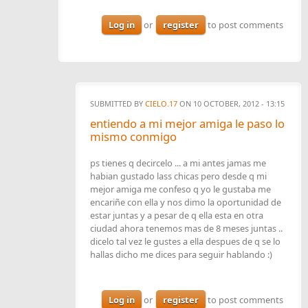
Log in
or
register
to post comments
SUBMITTED BY
CIELO.17
ON 10 OCTOBER, 2012 - 13:15
entiendo a mi mejor amiga le paso lo
mismo conmigo
ps tienes q decircelo ... a mi antes jamas me
habian gustado lass chicas pero desde q mi
mejor amiga me confeso q yo le gustaba me
encariñe con ella y nos dimo la oportunidad de
estar juntas y a pesar de q ella esta en otra
ciudad ahora tenemos mas de 8 meses juntas ..
dicelo tal vez le gustes a ella despues de q se lo
hallas dicho me dices para seguir hablando :)
Log in
or
register
to post comments