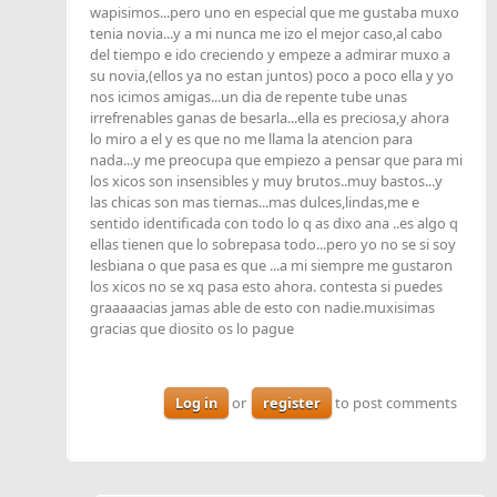
wapisimos...pero uno en especial que me gustaba muxo
tenia novia...y a mi nunca me izo el mejor caso,al cabo
del tiempo e ido creciendo y empeze a admirar muxo a
su novia,(ellos ya no estan juntos) poco a poco ella y yo
nos icimos amigas...un dia de repente tube unas
irrefrenables ganas de besarla...ella es preciosa,y ahora
lo miro a el y es que no me llama la atencion para
nada...y me preocupa que empiezo a pensar que para mi
los xicos son insensibles y muy brutos..muy bastos...y
las chicas son mas tiernas...mas dulces,lindas,me e
sentido identificada con todo lo q as dixo ana ..es algo q
ellas tienen que lo sobrepasa todo...pero yo no se si soy
lesbiana o que pasa es que ...a mi siempre me gustaron
los xicos no se xq pasa esto ahora. contesta si puedes
graaaaacias jamas able de esto con nadie.muxisimas
gracias que diosito os lo pague
Log in
or
register
to post comments