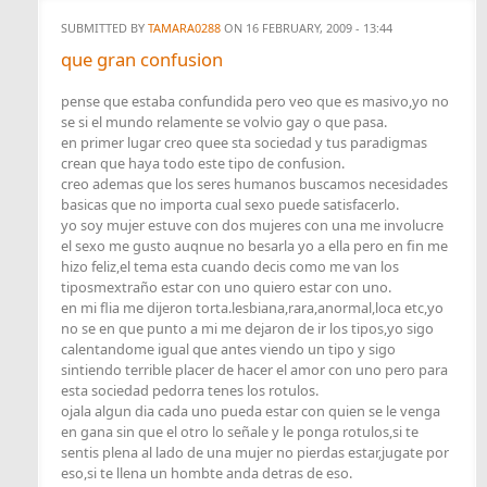
SUBMITTED BY
TAMARA0288
ON 16 FEBRUARY, 2009 - 13:44
que gran confusion
pense que estaba confundida pero veo que es masivo,yo no
se si el mundo relamente se volvio gay o que pasa.
en primer lugar creo quee sta sociedad y tus paradigmas
crean que haya todo este tipo de confusion.
creo ademas que los seres humanos buscamos necesidades
basicas que no importa cual sexo puede satisfacerlo.
yo soy mujer estuve con dos mujeres con una me involucre
el sexo me gusto auqnue no besarla yo a ella pero en fin me
hizo feliz,el tema esta cuando decis como me van los
tiposmextraño estar con uno quiero estar con uno.
en mi flia me dijeron torta.lesbiana,rara,anormal,loca etc,yo
no se en que punto a mi me dejaron de ir los tipos,yo sigo
calentandome igual que antes viendo un tipo y sigo
sintiendo terrible placer de hacer el amor con uno pero para
esta sociedad pedorra tenes los rotulos.
ojala algun dia cada uno pueda estar con quien se le venga
en gana sin que el otro lo señale y le ponga rotulos,si te
sentis plena al lado de una mujer no pierdas estar,jugate por
eso,si te llena un hombte anda detras de eso.