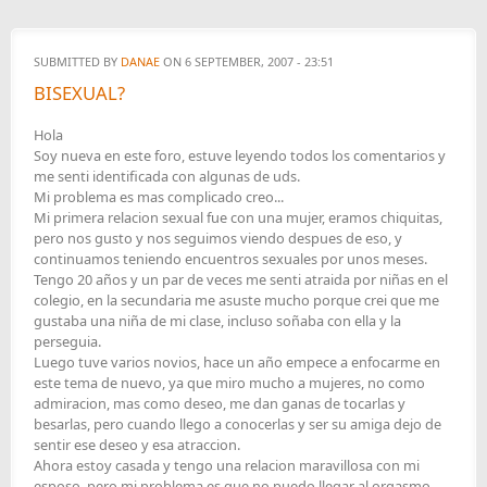
SUBMITTED BY
DANAE
ON 6 SEPTEMBER, 2007 - 23:51
BISEXUAL?
Hola
Soy nueva en este foro, estuve leyendo todos los comentarios y
me senti identificada con algunas de uds.
Mi problema es mas complicado creo...
Mi primera relacion sexual fue con una mujer, eramos chiquitas,
pero nos gusto y nos seguimos viendo despues de eso, y
continuamos teniendo encuentros sexuales por unos meses.
Tengo 20 años y un par de veces me senti atraida por niñas en el
colegio, en la secundaria me asuste mucho porque crei que me
gustaba una niña de mi clase, incluso soñaba con ella y la
perseguia.
Luego tuve varios novios, hace un año empece a enfocarme en
este tema de nuevo, ya que miro mucho a mujeres, no como
admiracion, mas como deseo, me dan ganas de tocarlas y
besarlas, pero cuando llego a conocerlas y ser su amiga dejo de
sentir ese deseo y esa atraccion.
Ahora estoy casada y tengo una relacion maravillosa con mi
esposo, pero mi problema es que no puedo llegar al orgasmo,