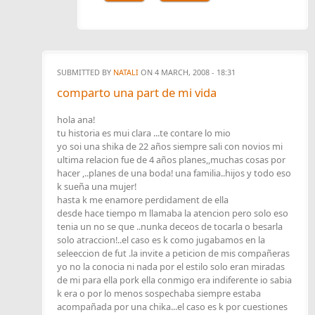
SUBMITTED BY
NATALI
ON 4 MARCH, 2008 - 18:31
comparto una part de mi vida
hola ana!
tu historia es mui clara ...te contare lo mio
yo soi una shika de 22 años siempre sali con novios mi
ultima relacion fue de 4 años planes,,muchas cosas por
hacer ,..planes de una boda! una familia..hijos y todo eso
k sueña una mujer!
hasta k me enamore perdidament de ella
desde hace tiempo m llamaba la atencion pero solo eso
tenia un no se que ..nunka deceos de tocarla o besarla
solo atraccion!..el caso es k como jugabamos en la
seleeccion de fut .la invite a peticion de mis compañeras
yo no la conocia ni nada por el estilo solo eran miradas
de mi para ella pork ella conmigo era indiferente io sabia
k era o por lo menos sospechaba siempre estaba
acompañada por una chika...el caso es k por cuestiones