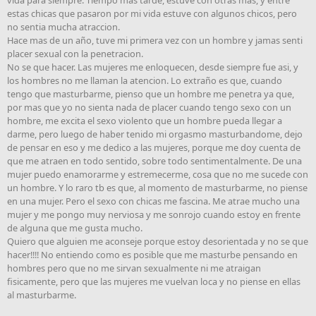
vida para siempre. Tiempo mas tarde, estuve con otras mas, y entre
estas chicas que pasaron por mi vida estuve con algunos chicos, pero
no sentia mucha atraccion.
Hace mas de un año, tuve mi primera vez con un hombre y jamas senti
placer sexual con la penetracion.
No se que hacer. Las mujeres me enloquecen, desde siempre fue asi, y
los hombres no me llaman la atencion. Lo extraño es que, cuando
tengo que masturbarme, pienso que un hombre me penetra ya que,
por mas que yo no sienta nada de placer cuando tengo sexo con un
hombre, me excita el sexo violento que un hombre pueda llegar a
darme, pero luego de haber tenido mi orgasmo masturbandome, dejo
de pensar en eso y me dedico a las mujeres, porque me doy cuenta de
que me atraen en todo sentido, sobre todo sentimentalmente. De una
mujer puedo enamorarme y estremecerme, cosa que no me sucede con
un hombre. Y lo raro tb es que, al momento de masturbarme, no piense
en una mujer. Pero el sexo con chicas me fascina. Me atrae mucho una
mujer y me pongo muy nerviosa y me sonrojo cuando estoy en frente
de alguna que me gusta mucho.
Quiero que alguien me aconseje porque estoy desorientada y no se que
hacer!!!! No entiendo como es posible que me masturbe pensando en
hombres pero que no me sirvan sexualmente ni me atraigan
fisicamente, pero que las mujeres me vuelvan loca y no piense en ellas
al masturbarme.