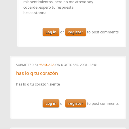
mis sentimientos, pero no me atrevo.soy
cobarde..espero tu respuesta
besos.stonna
Log in
or
register
to post comments
SUBMITTED BY
YASSUARA
ON 6 OCTOBER, 2008 - 18:01
has lo q tu corazón
has lo q tu corazón siente
Log in
or
register
to post comments