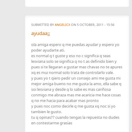
SUBMITTED BY
ANGELICX
ON 5 OCTOBER, 2011 - 15:56
ayudaa¡¡
ola amiga espero q me puedas ayudar y espero yo
poder ayudarte ati.
es normal q t guste y eso no c significa q seas
lesviana solo se significa q no t as definido bien y
pues si te llegaran a gustar mas chavas no te apures
xq es mui normal solo trata de controlarlo vale.
y pues yo t qiero pedir un consejo ami me gusta mi
mejor amiga bueno no me gusta la amo, ella sabe q
soi lesviana y desde q lo sabe es mas cariñosa
conmigo me abraza mas me acaricia me hace cosas
q no me hacia para acabar mas pronto
y pues noc como decirle q me gusta xq noc si yo
tambien le gusto.
tu q opinas?? cuando tengas la repuesta no dudes
en contestarme grasias