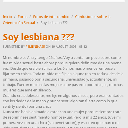
Inicio
/
Foros
/
Foros de intercambio
/
Confusiones sobre la
Orientación Sexual
/
Soy lesbiana ???
Soy lesbiana ???
SUBMITTED BY
FEMENINA25
ON 19 AUGUST, 2006 - 05:12
Mi nombre es Ana y tengo 26 años. Voy a contar un poco sobre como
fue mi vida sexual hasta ahora porque quiero definirme de una buena
vez. Desde que era bien chica, a los 6 años mas o menos, empece a
fijarme en chicas. Toda mi vida me fije en alguna (no en todas), desde la
primaria, pasando por la secundaria, universidad y, actualmente, mi
trabajo. Fueron muchas las mujeres que pasaron por mis ojos, muchas
mujeres que ame en silencio.
Cuando era adolescente, me fije en algunos chicos, pero eran contados
con los dedos de la mano y nunca senti algo tan fuerte como lo que
senti (y siento) por una chica.
Nunca me habia animado a estar con una mujer porque siempre trate
de reprimir ese sentimiento homosexual. Pero, a mis 22 años, tuve mi
primera vez con una chica (sin penetracion), y eso creo que marco mi