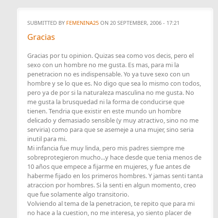
SUBMITTED BY
FEMENINA25
ON 20 SEPTEMBER, 2006 - 17:21
Gracias
Gracias por tu opinion. Quizas sea como vos decis, pero el
sexo con un hombre no me gusta. Es mas, para mi la
penetracion no es indispensable. Yo ya tuve sexo con un
hombre y se lo que es. No digo que sea lo mismo con todos,
pero ya de por si la naturaleza masculina no me gusta. No
me gusta la brusquedad ni la forma de conducirse que
tienen. Tendria que existir en este mundo un hombre
delicado y demasiado sensible (y muy atractivo, sino no me
serviria) como para que se asemeje a una mujer, sino seria
inutil para mi.
Mi infancia fue muy linda, pero mis padres siempre me
sobreprotegieron mucho...y hace desde que tenia menos de
10 años que empece a fijarme en mujeres, y fue antes de
haberme fijado en los primeros hombres. Y jamas senti tanta
atraccion por hombres. Si la senti en algun momento, creo
que fue solamente algo transitorio.
Volviendo al tema de la penetracion, te repito que para mi
no hace a la cuestion, no me interesa, yo siento placer de