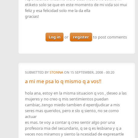
etiketo solo se que en este momento de mi vida soi mui
feliz y esa felicidad solo me la da ella
gracias!
Log in
or
register
to post comments
SUBMITTED BY
STONNA
ON 15 SEPTEMBER, 2008 - 00:20
a mi me psa lo q mismo q a vos!!
hola ana, estoy en la misma situacion q vos , deseo a las
mujeres y no creo q mis sentimientos puedan
cambiar,..tengo miedo tambien d eperdjudicar a mis
seres mas queridos, pero e slo q siento, no se como
actuar
es mas. te voy a contar q creo sentir algo por una
profesora mia del secundario, q se q es lesbiana y q a
veces nos miramos y siento la ncesidad de expresartle