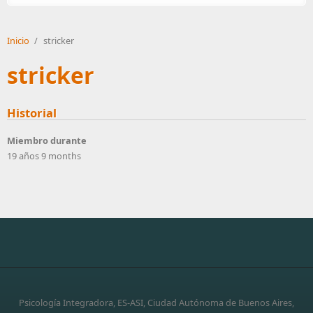
Inicio
/
stricker
stricker
Historial
Miembro durante
19 años 9 months
Psicología Integradora, ES-ASI, Ciudad Autónoma de Buenos Aires,