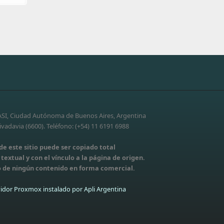
-ASI, Ciudad Autónoma de Buenos Aires, Argentina
vadavia (6600). Teléfono: (+54) 11 6191 6988
e este sitio puede ser copiado total
extual y con el vínculo a la página de origen.
 de ningún contenido en forma comercial.
idor Proxmox instalado por Apli Argentina