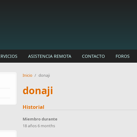
ERVICIOS
ASISTENCIA REMOTA
CONTACTO
FOROS
Inicio
/
donaji
donaji
Historial
Miembro durante
18 años 6 months