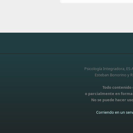
Psicología Integradora, ES
Esteban Bonorino y Ri
Todo contenido d
o parcialmente en forma t
No se puede hacer uso
Corriendo en un serv