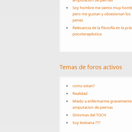
amputacion de piernas
Soy hombre me siento muy homb
pero me gustan y obsesionan los
penes
Relevancia de la filosofía en la prá
psicoterapéutica
Temas de foros activos
como estan?
Realidad
Miedo a enfermarme gravemente
amputacion de piernas
Síntomas del TOCH
Soy lesbiana ???