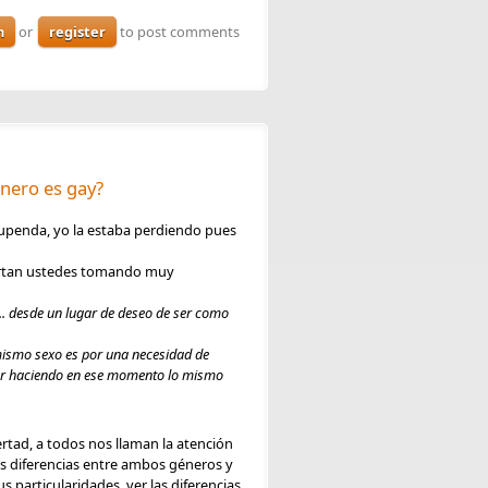
n
or
register
to post comments
nero es gay?
stupenda, yo la estaba perdiendo pues
ortan ustedes tomando muy
... desde un lugar de deseo de ser como
 mismo sexo es por una necesidad de
star haciendo en ese momento lo mismo
rtad, a todos nos llaman la atención
as diferencias entre ambos géneros y
us particularidades, ver las diferencias