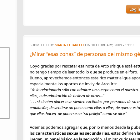
Log i
SUBMITTED BY
MARTA CHIARELLI
ON 10 FEBRUARY, 2009 - 19:19
¿Mirar “esas zonas” de personas del mismo gé
Goyo gracias por rescatar esa nota de Arco Iris que está e
no tengo tiempo de leer todo lo que se produce en el foro.
Bueno, aprovechemos entonces este rico material que ap
especialmente los aportes de Invi y de Arco Iris:
“
Yo lo relacionaría sólo con admirar un cuerpo como el nuestro.
ellas, o de admiración de belleza de otras...
”
“. . .
si sienten placer o se sienten excitados por personas de su
emulación, de sentirse un poco como ellos o ellas, de querer e
que ellos hacen, de ponerse en "su pellejo" como se dice.
”
Además podemos agregar que, p
or lo menos desde la pube
las
características sexuales secundarias
, estas
definen l
juegan un papel básico en
la seducción
. El
mirar, curiosear s