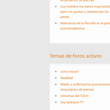
amputacion de piernas
Soy hombre me siento muy homb
pero me gustan y obsesionan los
penes
Relevancia de la filosofía en la prá
psicoterapéutica
Temas de foros activos
como estan?
Realidad
Miedo a enfermarme gravemente
amputacion de piernas
Síntomas del TOCH
Soy lesbiana ???