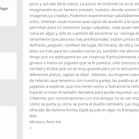
poco y así salir de la rutina. La porno en Internet no es lo 
óloga
imaginación es un terreno privado, nuestro, donde somos 
imágenes ya creadas. Podemos experimentar saludablement
solos, intentar cosas nuevas que vayan de acuerdo a lo que
permitan para no sentirnos luego culpables, cada quien tien
reina en algo) y sólo es cuestión de encontrar su "ventaja d
seriamente que para eso hay profesionales, visiten juntos l
disfraces, jueguen, cambien de lugar, de horario, de día y c
(esto va más para los casados como yo, también me aburro 
tengo por no esforzarme en ser creativa). Particularmente
grueso o hasta un juguete que se le parezca, sólo conozco el
verdad y él dice que no es muy grande pero yo lo encuentro
diferentes platos, captan la idea?. Además, las mujeres val
de relación que tenemos con nuestra pareja, las palabras al o
jugando a explorar, que nos miren como si fuéramos la rein
bajarán a mirar el tamaño del pene para poder expresar su
Créanme, por conversaciones con mis amigas no es tan imp
cómo se porta (y cómo se porta el dueño también). Las mu
ofrecido de distinta forma. Ojalá ayude en algo mi franque
feliz.
Abrazos, Arco Iris
»