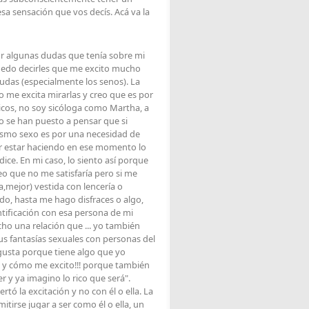
sa sensación que vos decís. Acá va la
r algunas dudas que tenía sobre mi
uedo decirles que me excito mucho
das (especialmente los senos). La
o me excita mirarlas y creo que es por
chicos, no soy sicóloga como Martha, a
o se han puesto a pensar que si
mismo sexo es por una necesidad de
er estar haciendo en ese momento lo
ice. En mi caso, lo siento así porque
o que no me satisfaría pero si me
sa,mejor) vestida con lencería o
do, hasta me hago disfraces o algo,
ntificación con esa persona de mi
o una relación que ... yo también
sus fantasías sexuales con personas del
 gusta porque tiene algo que yo
to y cómo me excito!!! porque también
r y ya imagino lo rico que será".
tó la excitación y no con él o ella. La
mitirse jugar a ser como él o ella, un