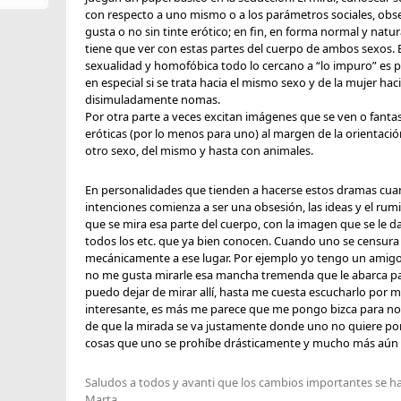
con respecto a uno mismo o a los parámetros sociales, obser
gusta o no sin tinte erótico; en fin, en forma normal y natu
tiene que ver con estas partes del cuerpo de ambos sexos. 
sexualidad y homofóbica todo lo cercano a “lo impuro” es p
en especial si se trata hacia el mismo sexo y de la mujer h
disimuladamente nomas.
Por otra parte a veces excitan imágenes que se ven o fan
eróticas (por lo menos para uno) al margen de la orientació
otro sexo, del mismo y hasta con animales.
En personalidades que tienden a hacerse estos dramas cua
intenciones comienza a ser una obsesión, las ideas y el r
que se mira esa parte del cuerpo, con la imagen que se le da a
todos los etc. que ya bien conocen. Cuando uno se censura m
mecánicamente a ese lugar. Por ejemplo yo tengo un amigo
no me gusta mirarle esa mancha tremenda que le abarca par
puedo dejar de mirar allí, hasta me cuesta escucharlo por 
interesante, es más me parece que me pongo bizca para no m
de que la mirada se va justamente donde uno no quiere po
cosas que uno se prohíbe drásticamente y mucho más aún en
Saludos a todos y avanti que los cambios importantes se h
Marta