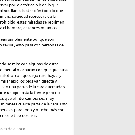
var por lo estético o bien lo que
ral nos llama la atención todo lo que
En una sociedad represora de la
rohibido, estas miradas se reprimen
acia el hombre; entonces miramos
tasean simplemente por que son
n sexual, esto pasa con personas del
ndo se mira con algunas de estas
umio mental machacan con que que pasa
l otro, con que algo raro hay. . . y
irar algo los ojos van directa y
 con una parte de la cara quemada y
te un ojo hasta la frente pero no
más que el intercambio sea muy
irar esa cuarta parte de la cara. Esto
nerla es para todo y mucho más con
 este tipo de crisis.
acen de a poco