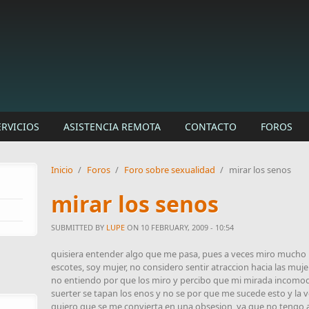
ERVICIOS
ASISTENCIA REMOTA
CONTACTO
FOROS
Inicio
/
Foros
/
Foro sobre sexualidad
/
mirar los senos
mirar los senos
SUBMITTED BY
LUPE
ON 10 FEBRUARY, 2009 - 10:54
quisiera entender algo que me pasa, pues a veces miro mucho 
escotes, soy mujer, no considero sentir atraccion hacia las m
no entiendo por que los miro y percibo que mi mirada incomod
suerter se tapan los enos y no se por que me sucede esto y la
quiero que se me convierta en una obsesion, ya que no tengo 