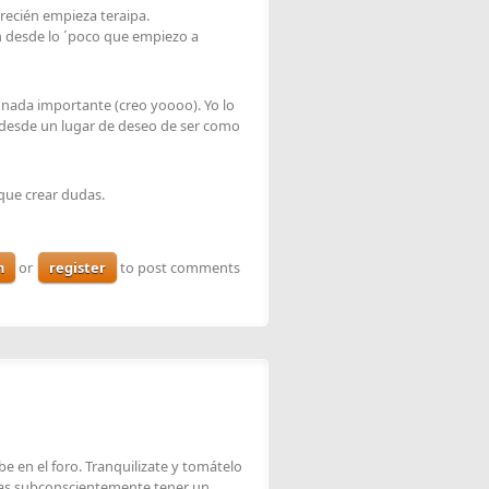
recién empieza teraipa.
ón desde lo ´poco que empiezo a
 nada importante (creo yoooo). Yo lo
. desde un lugar de deseo de ser como
que crear dudas.
n
or
register
to post comments
be en el foro. Tranquilizate y tomátelo
seas subconscientemente tener un