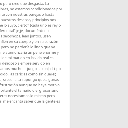
mío pero creo que desgasta. La
libres, no estamos condicionados por
e con nuestras parejas o hasta
 nuestros deseos y principios nos
e lo suyo, cierto? (cada uno es rey o
iferencial" je,je, documéntense
os sex-shops, lean juntos, usen
onfíen en su cuerpo y en su corazón
pero no perdería lo lindo que ya
, me atemorizaría un pene enorme y
 de mi marido en la vida real es
 delicioso siempre servido en
oramos mucho el juego sexual, el tipo
ído, las caricias como sin querer,
a, si eso falta supongo que algunas
 frustración aunque no haya motivo.
ortante el tamaño o el grosor sino
jeres necesitamos lo mismo pero
za, me encanta saber que la gente es