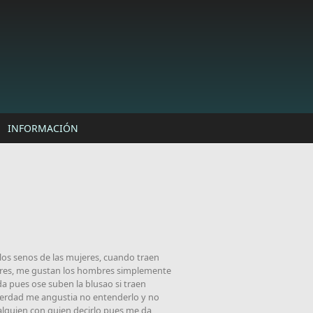
INFORMACIÓN
los senos de las mujeres, cuando traen
ujeres, me gustan los hombres simplemente
a pues ose suben la blusao si traen
 verdad me angustia no entenderlo y no
alguien con quien decirlo pues me da