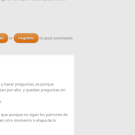
in
or
register
to post comments
se y hacer preguntas, es porque
an por alto, y quedan preguntas sin
o.
, que aunque no sigan los patrones de
ás en otro momento o etapa de lo