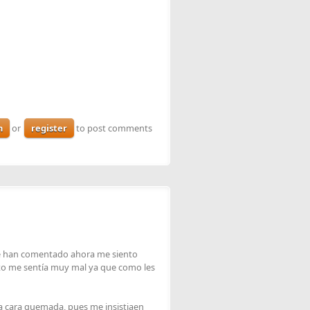
n
or
register
to post comments
me han comentado ahora me siento
xto me sentía muy mal ya que como les
 cara quemada, pues me insistiaen