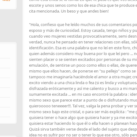
escote y unos senos como los de esa chica que te produce e
cita mencionada. Un beso y que andes bien!
"Hola, confieso que he leído muchos de sus comentarios po
esposo y más de curiosidad. Estoy casada, tengo niños y p
cuando veo mujeres vestidas provocativamente, semi desnu
verdad, nunca he pensado en tener relaciones con ellas, sól
identificación. Esa es una palabra que no leí en este foro, 
quien además considero muy buena por lo que leí pero ... n
sienten placer o se sienten excitados por personas de su 
emulación, de sentirse un poco como ellos o ellas, de quer
mismo que ellos hacen, de ponerse en "su pellejo" como se d
tampoco me imaginaría haciéndole el amor a otra mujer, cre
excito viendo a una chica linda o fea (si es linda y voluptuo
disfrazada eróticamente y así me caliento y busco a mi mari
sumamente excitada ... en mi caso encontré la palabra : ide
mismo sexo que parece estar a punto de o disfrutando much
quierooooo teneeeer!!!. Tal vez, valga la pena probar y ver 
mismo sexo bajo este cristal, o para ser más explícita : "me
quisiera tener o hace algo que quisiera hacer y ya me exci
quisiera estar haciendo lo que él o ella hacen o planean hace
Quizá sirva también verse desde el lado del sujeto que desper
idea no es sufrir por no ser o tener lo que ese otro, sólo per