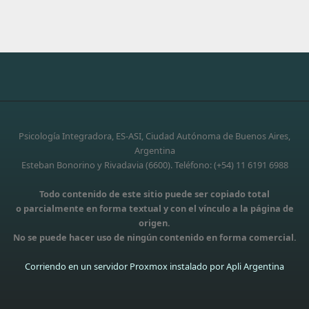
Psicología Integradora, ES-ASI, Ciudad Autónoma de Buenos Aires,
Argentina
Esteban Bonorino y Rivadavia (6600). Teléfono: (+54) 11 6191 6988
Todo contenido de este sitio puede ser copiado total
o parcialmente en forma textual y con el vínculo a la página de
origen.
No se puede hacer uso de ningún contenido en forma comercial.
Corriendo en un servidor Proxmox instalado por Apli Argentina