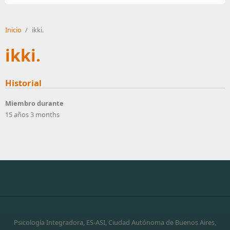
Inicio
/
ikki.
ikki.
Historial
Miembro durante
15 años 3 months
Psicología Integradora, ES-ASI, Ciudad Autónoma de Buenos Aires,