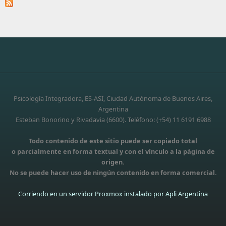
Psicología Integradora, ES-ASI, Ciudad Autónoma de Buenos Aires,
Argentina
Esteban Bonorino y Rivadavia (6600). Teléfono: (+54) 11 6191 6988
Todo contenido de este sitio puede ser copiado total
o parcialmente en forma textual y con el vínculo a la página de
origen.
No se puede hacer uso de ningún contenido en forma comercial.
Corriendo en un servidor Proxmox instalado por Apli Argentina