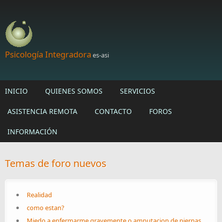
Skip to main content
Psicología Integradora
es-asi
INICIO
QUIENES SOMOS
SERVICIOS
ASISTENCIA REMOTA
CONTACTO
FOROS
INFORMACIÓN
Temas de foro nuevos
Realidad
como estan?
Miedo a enfermarme gravemente o amputacion de piernas