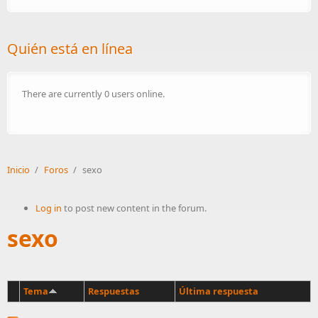
Quién está en línea
There are currently 0 users online.
Inicio
/
Foros
/
sexo
Log in
to post new content in the forum.
sexo
Tema
Respuestas
Última respuesta