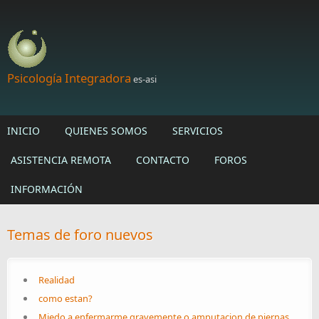
Skip to main content
Psicología Integradora
es-asi
INICIO
QUIENES SOMOS
SERVICIOS
ASISTENCIA REMOTA
CONTACTO
FOROS
INFORMACIÓN
Temas de foro nuevos
Realidad
como estan?
Miedo a enfermarme gravemente o amputacion de piernas