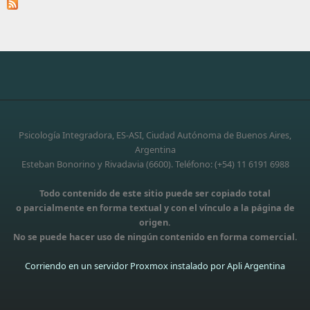
Psicología Integradora, ES-ASI, Ciudad Autónoma de Buenos Aires,
Argentina
Esteban Bonorino y Rivadavia (6600). Teléfono: (+54) 11 6191 6988
Todo contenido de este sitio puede ser copiado total
o parcialmente en forma textual y con el vínculo a la página de
origen.
No se puede hacer uso de ningún contenido en forma comercial.
Corriendo en un servidor Proxmox instalado por Apli Argentina