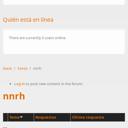
Quién está en línea
There are currently 0 users online.
Inicio
/
Foros
/
nnrh
Log in
to post new content in the forum.
nnrh
Tema
Respuestas
Última respuesta